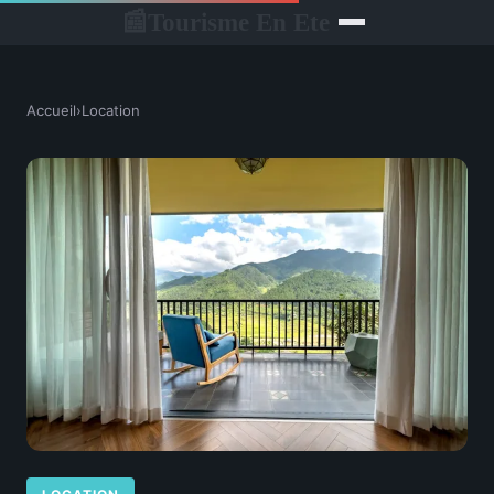
Tourisme En Ete
📰
Accueil
›
Location