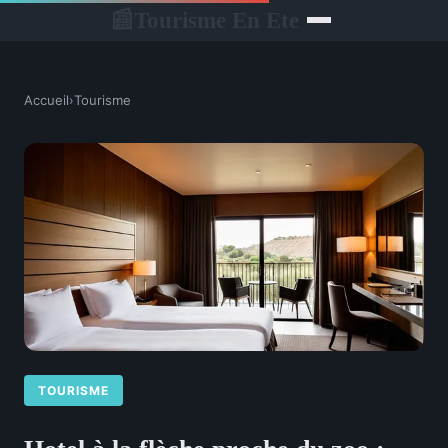
Tourisme En Ete
📰
Accueil
›
Tourisme
TOURISME