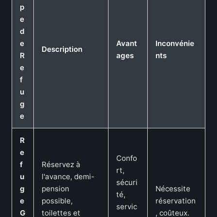
p
e
d
e
Avant
Inconvénie
Description
R
ages
nts
e
f
u
g
e
R
e
Confo
f
Réservez à
rt,
u
l'avance, demi-
sécuri
g
pension
Nécessite
té,
e
possible,
réservation
servic
G
toilettes et
, coûteux.