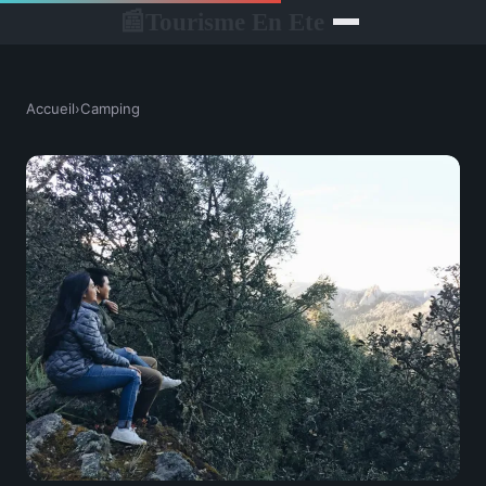
Tourisme En Ete
📰
Accueil
›
Camping