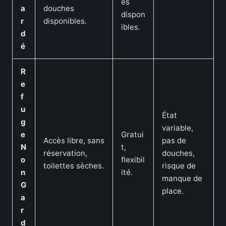
es
a
douches
dispon
r
disponibles.
ibles.
d
é
R
e
f
u
État
g
variable,
e
Gratui
Accès libre, sans
pas de
N
t,
réservation,
douches,
o
flexibil
toilettes sèches.
risque de
n
ité.
manque de
G
place.
a
r
d